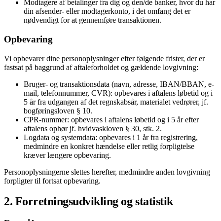
Modtagere af betalinger fra dig og den/de banker, hvor du har
din afsender- eller modtagerkonto, i det omfang det er
nødvendigt for at gennemføre transaktionen.
Opbevaring
Vi opbevarer dine personoplysninger efter følgende frister, der er
fastsat på baggrund af aftaleforholdet og gældende lovgivning:
Bruger- og transaktionsdata (navn, adresse, IBAN/BBAN, e-
mail, telefonnummer, CVR): opbevares i aftalens løbetid og i
5 år fra udgangen af det regnskabsår, materialet vedrører, jf.
bogføringsloven § 10.
CPR-nummer: opbevares i aftalens løbetid og i 5 år efter
aftalens ophør jf. hvidvaskloven § 30, stk. 2.
Logdata og systemdata: opbevares i 1 år fra registrering,
medmindre en konkret hændelse eller retlig forpligtelse
kræver længere opbevaring.
Personoplysningerne slettes herefter, medmindre anden lovgivning
forpligter til fortsat opbevaring.
2. Forretningsudvikling og statistik