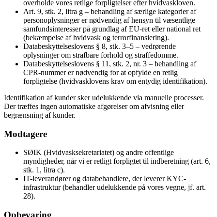
overholde vores retlige forpligtelser efter hvidvaskloven.
Art. 9, stk. 2, litra g – behandling af særlige kategorier af
personoplysninger er nødvendig af hensyn til væsentlige
samfundsinteresser på grundlag af EU-ret eller national ret
(bekæmpelse af hvidvask og terrorfinansiering).
Databeskyttelseslovens § 8, stk. 3–5 – vedrørende
oplysninger om strafbare forhold og straffedomme.
Databeskyttelseslovens § 11, stk. 2, nr. 3 – behandling af
CPR-nummer er nødvendig for at opfylde en retlig
forpligtelse (hvidvasklovens krav om entydig identifikation).
Identifikation af kunder sker udelukkende via manuelle processer.
Der træffes ingen automatiske afgørelser om afvisning eller
begrænsning af kunder.
Modtagere
SØIK (Hvidvasksekretariatet) og andre offentlige
myndigheder, når vi er retligt forpligtet til indberetning (art. 6,
stk. 1, litra c).
IT-leverandører og databehandlere, der leverer KYC-
infrastruktur (behandler udelukkende på vores vegne, jf. art.
28).
Opbevaring