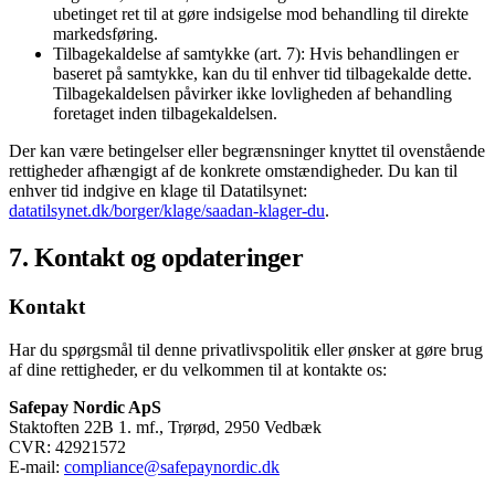
ubetinget ret til at gøre indsigelse mod behandling til direkte
markedsføring.
Tilbagekaldelse af samtykke (art. 7): Hvis behandlingen er
baseret på samtykke, kan du til enhver tid tilbagekalde dette.
Tilbagekaldelsen påvirker ikke lovligheden af behandling
foretaget inden tilbagekaldelsen.
Der kan være betingelser eller begrænsninger knyttet til ovenstående
rettigheder afhængigt af de konkrete omstændigheder. Du kan til
enhver tid indgive en klage til Datatilsynet:
datatilsynet.dk/borger/klage/saadan-klager-du
.
7. Kontakt og opdateringer
Kontakt
Har du spørgsmål til denne privatlivspolitik eller ønsker at gøre brug
af dine rettigheder, er du velkommen til at kontakte os:
Safepay Nordic ApS
Staktoften 22B 1. mf., Trørød, 2950 Vedbæk
CVR: 42921572
E-mail:
compliance@safepaynordic.dk