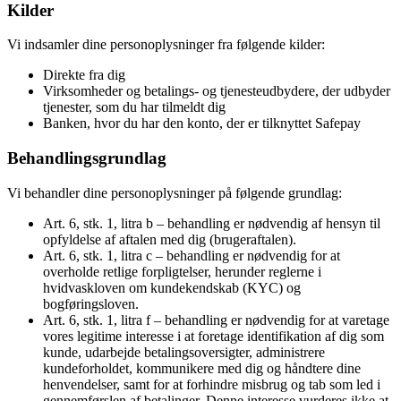
Kilder
Vi indsamler dine personoplysninger fra følgende kilder:
Direkte fra dig
Virksomheder og betalings- og tjenesteudbydere, der udbyder
tjenester, som du har tilmeldt dig
Banken, hvor du har den konto, der er tilknyttet Safepay
Behandlingsgrundlag
Vi behandler dine personoplysninger på følgende grundlag:
Art. 6, stk. 1, litra b – behandling er nødvendig af hensyn til
opfyldelse af aftalen med dig (brugeraftalen).
Art. 6, stk. 1, litra c – behandling er nødvendig for at
overholde retlige forpligtelser, herunder reglerne i
hvidvaskloven om kundekendskab (KYC) og
bogføringsloven.
Art. 6, stk. 1, litra f – behandling er nødvendig for at varetage
vores legitime interesse i at foretage identifikation af dig som
kunde, udarbejde betalingsoversigter, administrere
kundeforholdet, kommunikere med dig og håndtere dine
henvendelser, samt for at forhindre misbrug og tab som led i
gennemførslen af betalinger. Denne interesse vurderes ikke at