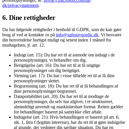
personoplysninger, se:
privacy.microsoft.com/da-
dk/privacystatement
.
6. Dine rettigheder
Du har følgende rettigheder i henhold til GDPR, som du kan gøre
brug af ved at kontakte os på
info@safepaynordic.dk
. Vi besvarer
din henvendelse hurtigst muligt og senest inden 1 måned fra
modtagelsen, jf. art. 12.
Indsigt (art. 15): Du har ret til at anmode om indsigt i de
personoplysninger, vi behandler om dig.
Berigtigelse (art. 16): Du har ret til at få urigtige
personoplysninger om dig berigtiget.
Sletning (art. 17): Du har i visse tilfælde ret til at få dine
personoplysninger slettet.
Begrænsning (art. 18): Du har ret til at få behandlingen af
dine personoplysninger begrænset.
Dataportabilitet (art. 20): Du har ret til at modtage de
personoplysninger, du selv har afgivet, i et struktureret,
almindeligt anvendt og maskinlæsbart format. Retten gælder
for behandlinger baseret på samtykke eller aftale.
Indsigelse (art. 21): Hvis behandlingen er baseret på art. 6,
stk. 1, litra f (legitim interesse), har du ret til at gøre indsigelse
af grunde, der vedrører din særlige situation. Du har en