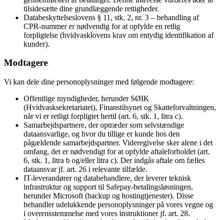
tilsidesætte dine grundlæggende rettigheder.
Databeskyttelseslovens § 11, stk. 2, nr. 3 – behandling af
CPR-nummer er nødvendig for at opfylde en retlig
forpligtelse (hvidvasklovens krav om entydig identifikation af
kunder).
Modtagere
Vi kan dele dine personoplysninger med følgende modtagere:
Offentlige myndigheder, herunder SØIK
(Hvidvasksekretariatet), Finanstilsynet og Skatteforvaltningen,
når vi er retligt forpligtet hertil (art. 6, stk. 1, litra c).
Samarbejdspartnere, der optræder som selvstændige
dataansvarlige, og hvor du tillige er kunde hos den
pågældende samarbejdspartner. Videregivelse sker alene i det
omfang, det er nødvendigt for at opfylde aftaleforholdet (art.
6, stk. 1, litra b og/eller litra c). Der indgås aftale om fælles
dataansvar jf. art. 26 i relevante tilfælde.
IT-leverandører og databehandlere, der leverer teknisk
infrastruktur og support til Safepay-betalingsløsningen,
herunder Microsoft (backup og hostingtjenester). Disse
behandler udelukkende personoplysninger på vores vegne og
i overensstemmelse med vores instruktioner jf. art. 28.