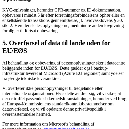
KYC-oplysninger, herunder CPR-nummer og ID-dokumentation,
opbevares i mindst 5 år efter forretningsforbindelsens ophør eller en
enkeltstående transaktions gennemførelse, jf. hvidvasklovens § 30,
stk. 2. Herefter slettes oplysningerne, medmindre anden lovgivning
forpligter til fortsat opbevaring.
5. Overførsel af data til lande uden for
EU/EØS
Al behandling og opbevaring af personoplysninger sker i datacentre
beliggende inden for EU/EØS. Dette gælder også backup-
infrastruktur leveret af Microsoft (Azure EU-regioner) samt ydelser
fra øvrige tekniske leverandører.
Vi overfører ikke personoplysninger til tredjelande eller
internationale organisationer. Hvis dette ændrer sig, vil vi sikre, at
der er truffet passende sikkerhedsforanstaltninger, herunder ved brug
af Europa-Kommissionens standardkontraktbestemmelser om
dataoverførsel, og vi vil opdatere denne privatlivspolitik i
overensstemmelse hermed.
For mere information om Microsofts behandling af